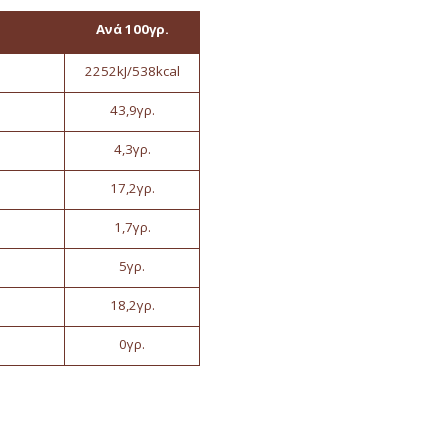
Ανά 100γρ.
2252kJ/538kcal
43,9γρ.
4,3γρ.
17,2γρ.
1,7γρ.
5γρ.
18,2γρ.
0γρ.