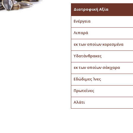
Διατροφική Αξία
Ενέργεια
Λιπαρά
εκ των οποίων κορεσμένα
Υδατάνθρακες
εκ των οποίων σάκχαρα
Εδώδιμες Ίνες
Πρωτεΐνες
Αλάτι