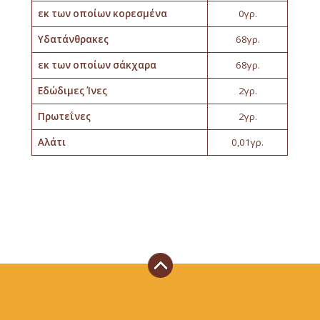
εκ των οποίων κορεσμένα
0γρ.
Υδατάνθρακες
68γρ.
εκ των οποίων σάκχαρα
68γρ.
Εδώδιμες Ίνες
2γρ.
Πρωτεΐνες
2γρ.
Αλάτι
0,01γρ.