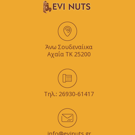
Άνω Σουδεναίικα
Αχαΐα TK 25200
Τηλ.:
26930-61417
info@evinuts.gr