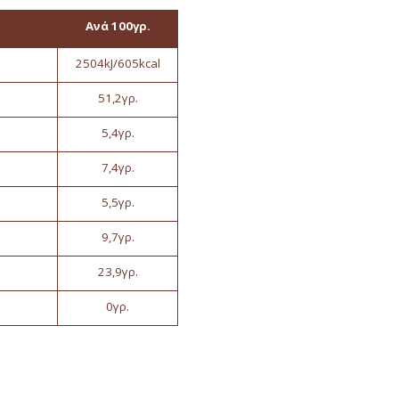
Ανά 100γρ.
2504kJ/605kcal
51,2γρ.
5,4γρ.
7,4γρ.
5,5γρ.
9,7γρ.
23,9γρ.
0γρ.