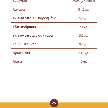
Ενέργεια
2504kJ/605kcal
Λιπαρά
51,2γρ.
εκ των οποίων κορεσμένα
5,4γρ.
Υδατάνθρακες
7,4γρ.
εκ των οποίων σάκχαρα
5,5γρ.
Εδώδιμες Ίνες
9,7γρ.
Πρωτεΐνες
23,9γρ.
Αλάτι
0γρ.