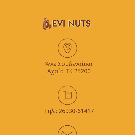
Άνω Σουδεναίικα
Αχαΐα TK 25200
Τηλ.:
26930-61417