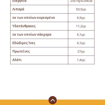
Ενέργεια
2567kJ/620kcal
Λιπαρά
50,5γρ.
εκ των οποίων κορεσμένα
6,9γρ.
Υδατάνθρακες
11,2γρ.
εκ των οποίων σάκχαρα
6,1γρ.
Εδώδιμες Ίνες
6,1γρ.
Πρωτεΐνες
27γρ.
Αλάτι
1,4γρ.