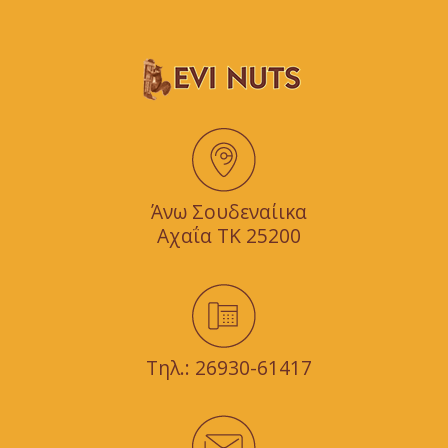
Άνω Σουδεναίικα
Αχαΐα TK 25200
Τηλ.:
26930-61417