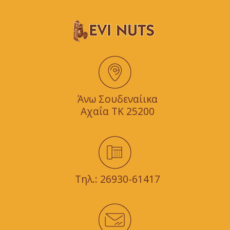
Άνω Σουδεναίικα
Αχαΐα TK 25200
Τηλ.:
26930-61417