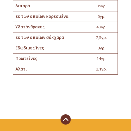
Λιπαρά
35γρ.
εκ των οποίων κορεσμένα
5γρ.
Υδατάνθρακες
43γρ.
εκ των οποίων σάκχαρα
7,5γρ.
Εδώδιμες Ίνες
3γρ.
Πρωτεΐνες
14γρ.
Αλάτι
2,1γρ.