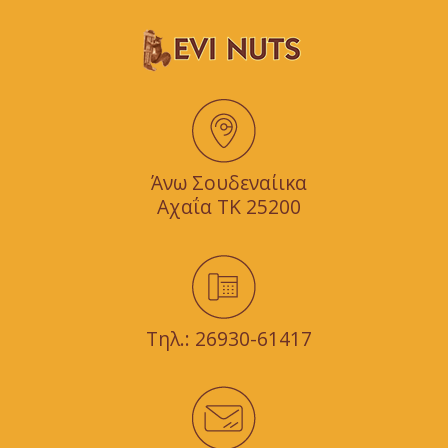
Άνω Σουδεναίικα
Αχαΐα TK 25200
Τηλ.:
26930-61417