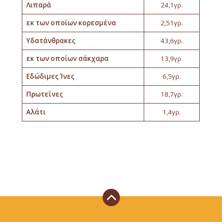
Λιπαρά
24,1γρ.
εκ των οποίων κορεσμένα
2,51γρ.
Υδατάνθρακες
43,6γρ.
εκ των οποίων σάκχαρα
13,9γρ.
Εδώδιμες Ίνες
6,5γρ.
Πρωτεΐνες
18,7γρ.
Αλάτι
1,4γρ.